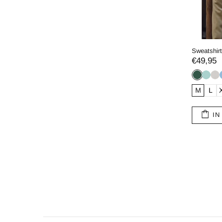
Sweatshir
€49,95
M
L
IN