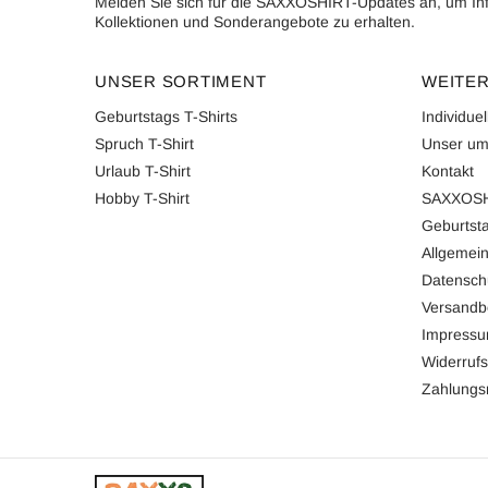
Melden Sie sich für die SAXXOSHIRT-Updates an, um In
Kollektionen und Sonderangebote zu erhalten.
UNSER SORTIMENT
WEITER
Geburtstags T-Shirts
Individue
Spruch T-Shirt
Unser um
Urlaub T-Shirt
Kontakt
Hobby T-Shirt
SAXXOSH
Geburtsta
Allgemei
Datensch
Versandb
Impress
Widerrufs
Zahlung