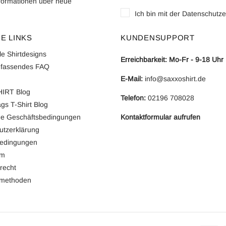
formationen über neue
Ich bin mit der
Datenschutze
E LINKS
KUNDENSUPPORT
lle Shirtdesigns
Erreichbarkeit: Mo-Fr - 9-18 Uhr
fassendes FAQ
E-Mail:
info@saxxoshirt.de
IRT Blog
Telefon:
0
2196 708028
gs T-Shirt Blog
ne Geschäftsbedingungen
Kontaktformular aufrufen
utzerklärung
edingungen
um
recht
smethoden