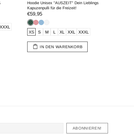
ings
T-Shirt Unisex "Auszeit" SAXXOshirt
Geburtstag
- Stronger
€29,95
€29,95
XXS
XS
S
M
L
XL
XXL
3XL
XXS
XS
IN DEN WARENKORB
4XL
IN