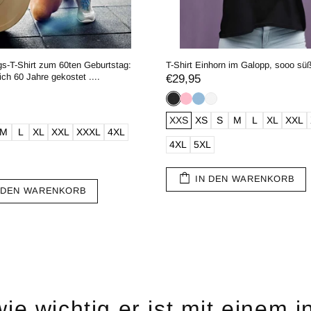
s-T-Shirt zum 60ten Geburtstag:
T-Shirt Einhorn im Galopp, sooo sü
ch 60 Jahre gekostet ....
€29,95
XXS
XS
S
M
L
XL
XXL
M
L
XL
XXL
XXXL
4XL
4XL
5XL
IN DEN WARENKORB
 DEN WARENKORB
e wichtig er ist mit einem i