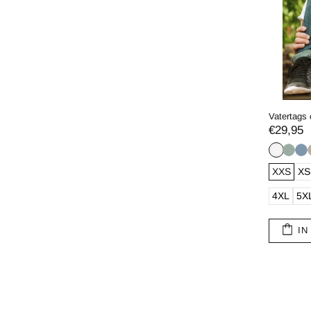
Vatertags
€29,95
XXS
XS
4XL
5X
IN