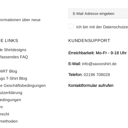
formationen über neue
Ich bin mit der
Datenschutze
E LINKS
KUNDENSUPPORT
lle Shirtdesigns
Erreichbarkeit: Mo-Fr - 9-18 Uhr
fassendes FAQ
E-Mail:
info@saxxoshirt.de
IRT Blog
Telefon:
0
2196 708028
gs T-Shirt Blog
ne Geschäftsbedingungen
Kontaktformular aufrufen
utzerklärung
edingungen
um
recht
smethoden