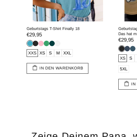
r - Faster
Geburtstags T-Shirt Finally 18
Geburtstag
Das hat mi
€29,95
€29,95
XXS
XS
S
M
XXL
XXXL
XS
S
IN DEN WARENKORB
5XL
IN
Zeige Deinem Papa, wi