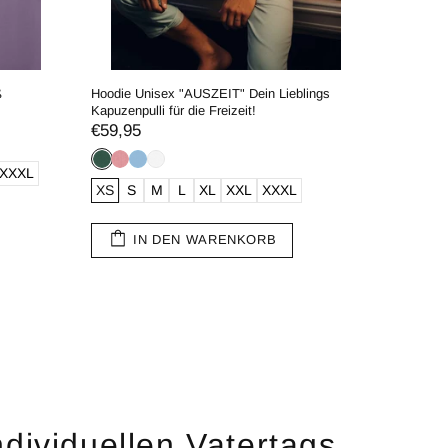
ß
Hoodie Unisex "AUSZEIT" Dein Lieblings
T-Shirt U
Kapuzenpulli für die Freizeit!
€29,95
€59,95
XXXL
XXS
X
XS
S
M
L
XL
XXL
XXXL
I
IN DEN WARENKORB
ndividuellen Vatertags