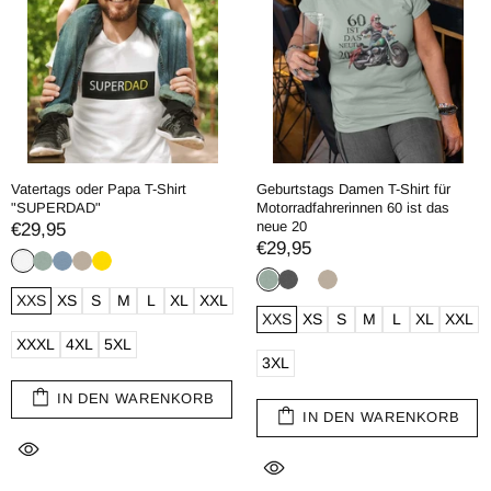
Vatertags oder Papa T-Shirt
Geburtstags Damen T-Shirt für
"SUPERDAD"
Motorradfahrerinnen 60 ist das
neue 20
€29,95
€29,95
XXS
XS
S
M
L
XL
XXL
XXS
XS
S
M
L
XL
XXL
XXXL
4XL
5XL
3XL
IN DEN WARENKORB
IN DEN WARENKORB