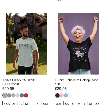
T-Shirt Unisex "Auszeit"
T-Shirt Einhorn im Galopp, sooo
SAXXOshirt
süß
€29,95
€29,95
XXS
XS
S
M
L
XL
XXL
XXS
XS
S
M
L
XL
XXL