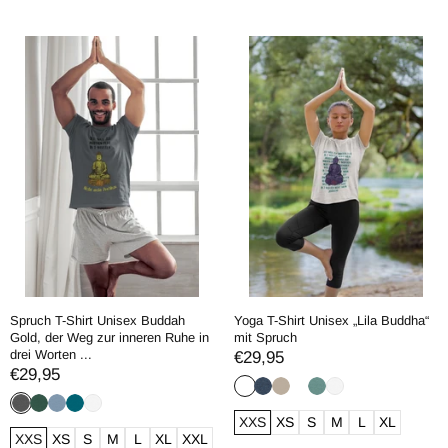
Spruch T-Shirt Unisex Buddah
Yoga T-Shirt Unisex „Lila Buddha“
Gold, der Weg zur inneren Ruhe in
mit Spruch
drei Worten ...
€29,95
€29,95
XXS
XS
S
M
L
XL
XXS
XS
S
M
L
XL
XXL