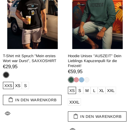
T-Shirt mit Spruch "Mein erstes
Hoodie Unisex "AUSZEIT" Dein
Wort war Durst", SAXXOSHIRT
Lieblings Kapuzenpulli für die
Freizeit!
€29,95
€59,95
XXS
XS
S
XS
S
M
L
XL
XXL
IN DEN WARENKORB
XXXL
IN DEN WARENKORB