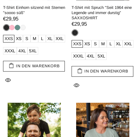
T-Shirt Einhorn sitzend mit Sternen
T-Shirt mit Spruch "Seit 1964 eine
"soooo süß"
Legende und immer durstig"
SAXXOSHIRT
€29,95
€29,95
XXS
XS
S
M
L
XL
XXL
XXS
XS
S
M
L
XL
XXL
XXXL
4XL
5XL
XXXL
4XL
5XL
IN DEN WARENKORB
IN DEN WARENKORB